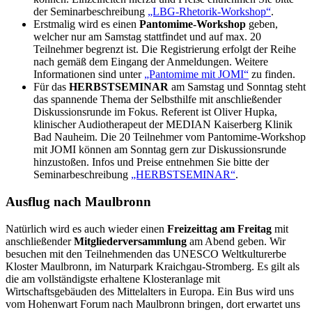
der Seminarbeschreibung
„LBG-Rhetorik-Workshop“
.
Erstmalig wird es einen
Pantomime-Workshop
geben,
welcher nur am Samstag stattfindet und auf max. 20
Teilnehmer begrenzt ist. Die Registrierung erfolgt der Reihe
nach gemäß dem Eingang der Anmeldungen. Weitere
Informationen sind unter
„Pantomime mit JOMI“
zu finden.
Für das
HERBSTSEMINAR
am Samstag und Sonntag steht
das spannende Thema der Selbsthilfe mit anschließender
Diskussionsrunde im Fokus. Referent ist Oliver Hupka,
klinischer Audiotherapeut der MEDIAN Kaiserberg Klinik
Bad Nauheim. Die 20 Teilnehmer vom Pantomime-Workshop
mit JOMI können am Sonntag gern zur Diskussionsrunde
hinzustoßen. Infos und Preise entnehmen Sie bitte der
Seminarbeschreibung
„HERBSTSEMINAR“
.
Ausflug nach Maulbronn
Natürlich wird es auch wieder einen
Freizeittag am Freitag
mit
anschließender
Mitgliederversammlung
am Abend geben. Wir
besuchen mit den Teilnehmenden das UNESCO Weltkulturerbe
Kloster Maulbronn, im Naturpark Kraichgau-Stromberg. Es gilt als
die am vollständigste erhaltene Klosteranlage mit
Wirtschaftsgebäuden des Mittelalters in Europa. Ein Bus wird uns
vom Hohenwart Forum nach Maulbronn bringen, dort erwartet uns