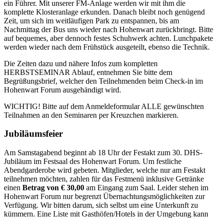
ein Führer. Mit unserer FM-Anlage werden wir mit ihm die
komplette Klosteranlage erkunden. Danach bleibt noch genügend
Zeit, um sich im weitläufigen Park zu entspannen, bis am
Nachmittag der Bus uns wieder nach Hohenwart zurückbringt. Bitte
auf bequemes, aber dennoch festes Schuhwerk achten. Lunchpakete
werden wieder nach dem Frühstück ausgeteilt, ebenso die Technik.
Die Zeiten dazu und nähere Infos zum kompletten
HERBSTSEMINAR Ablauf, entnehmen Sie bitte dem
Begrüßungsbrief, welcher den Teilnehmenden beim Check-in im
Hohenwart Forum ausgehändigt wird.
WICHTIG! Bitte auf dem Anmeldeformular ALLE gewünschten
Teilnahmen an den Seminaren per Kreuzchen markieren.
Jubiläumsfeier
Am Samstagabend beginnt ab 18 Uhr der Festakt zum 30. DHS-
Jubiläum im Festsaal des Hohenwart Forum. Um festliche
Abendgarderobe wird gebeten. Mitglieder, welche nur am Festakt
teilnehmen möchten, zahlen für das Festmenü inklusive Getränke
einen
Betrag von € 30,00
am Eingang zum Saal. Leider stehen im
Hohenwart Forum nur begrenzt Übernachtungsmöglichkeiten zur
Verfügung. Wir bitten darum, sich selbst um eine Unterkunft zu
kümmern. Eine Liste mit Gasthöfen/Hotels in der Umgebung kann