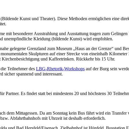
t (Bildende Kunst und Theater). Diese Methoden ermöglichen eine dir
tet.
e mit besonderer Ausstrahlung und Ausstattung tragen zum Gelingen b
nd unempfindliche Kleidung (bildende Kunst) wird empfohlen.
ns nahe gelegene Grenzland zum Museum „Haus an der Grenze“ und B
entalen Skulpturen auf einer Strecke von eineinhalb Kilometer Läng
t Kirchenbesichtigung und Kaffeetrinken. Rückkehr bis 15 Uhr.
h die Teilnehmer des
LBG-Rhetorik-Workshops
auf der Burg sein werden
d sicher spannend und interessant.
für Partner. Es findet statt bei mindestens 20 und höchstens 30 Teilneh
nach dem Mittagessen. Da am Sonntag kein Bus fährt wird ein Transfe
bzw. Abfahrtbahnhofs mit Uhrzeit ist deshalb erforderlich.
ulda und Bad Hersfeld/Eisenach, Zielbahnhof ist Hünfeld, Busstation Ei