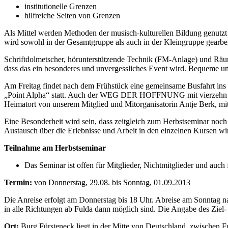
institutionelle Grenzen
hilfreiche Seiten von Grenzen
Als Mittel werden Methoden der musisch-kulturellen Bildung genutz
wird sowohl in der Gesamtgruppe als auch in der Kleingruppe gearbei
Schriftdolmetscher, hörunterstützende Technik (FM-Anlage) und Räum
dass das ein besonderes und unvergessliches Event wird. Bequeme u
Am Freitag findet nach dem Frühstück eine gemeinsame Busfahrt i
„Point Alpha“ statt. Auch der WEG DER HOFFNUNG mit vierzehn monum
Heimatort von unserem Mitglied und Mitorganisatorin Antje Berk, mi
Eine Besonderheit wird sein, dass zeitgleich zum Herbstseminar noc
Austausch über die Erlebnisse und Arbeit in den einzelnen Kursen wir
Teilnahme am Herbstseminar
Das Seminar ist offen für Mitglieder, Nichtmitglieder und auch 
Termin:
von Donnerstag, 29.08. bis Sonntag, 01.09.2013
Die Anreise erfolgt am Donnerstag bis 18 Uhr. Abreise am Sonntag 
in alle Richtungen ab Fulda dann möglich sind. Die Angabe des Ziel- 
Ort:
Burg Fürsteneck liegt in der Mitte von Deutschland, zwischen F