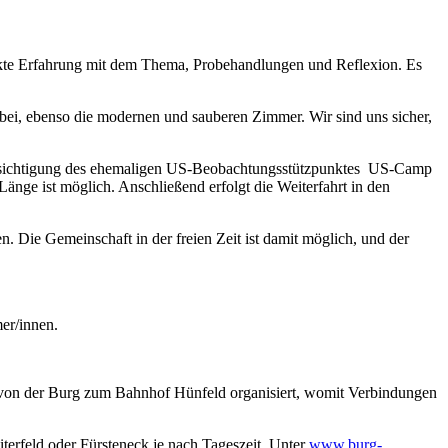
ekte Erfahrung mit dem Thema, Probehandlungen und Reflexion. Es
ei, ebenso die modernen und sauberen Zimmer. Wir sind uns sicher,
esichtigung des ehemaligen US-Beobachtungsstützpunktes US-Camp
e ist möglich. Anschließend erfolgt die Weiterfahrt in den
. Die Gemeinschaft in der freien Zeit ist damit möglich, und der
mer/innen.
r von der Burg zum Bahnhof Hünfeld organisiert, womit Verbindungen
terfeld oder Fürsteneck je nach Tageszeit. Unter
www.burg-