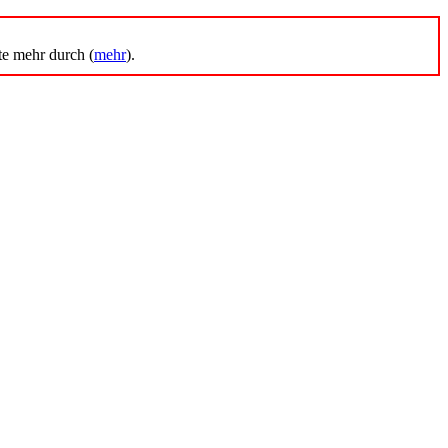
te mehr durch (
mehr
).