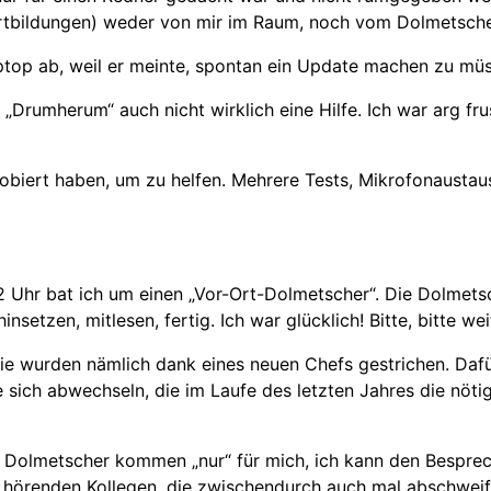
 Fortbildungen) weder von mir im Raum, noch vom Dolmetsche
aptop ab, weil er meinte, spontan ein Update machen zu mü
„Drumherum“ auch nicht wirklich eine Hilfe. Ich war arg fru
probiert haben, um zu helfen. Mehrere Tests, Mikrofonausta
Uhr bat ich um einen „Vor-Ort-Dolmetscher“. Die Dolmetsc
setzen, mitlesen, fertig. Ich war glücklich! Bitte, bitte wei
, sie wurden nämlich dank eines neuen Chefs gestrichen. D
ie sich abwechseln, die im Laufe des letzten Jahres die nö
die Dolmetscher kommen „nur“ für mich, ich kann den Bespre
 hörenden Kollegen, die zwischendurch auch mal abschweif