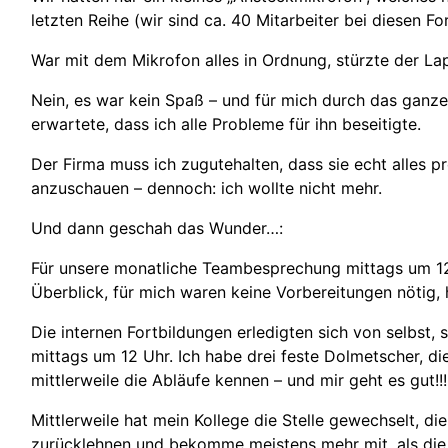
letzten Reihe (wir sind ca. 40 Mitarbeiter bei diesen
War mit dem Mikrofon alles in Ordnung, stürzte der L
Nein, es war kein Spaß – und für mich durch das ganze 
erwartete, dass ich alle Probleme für ihn beseitigte.
Der Firma muss ich zugutehalten, dass sie echt alles 
anzuschauen – dennoch: ich wollte nicht mehr.
Und dann geschah das Wunder…:
Für unsere monatliche Teambesprechung mittags um 12 
Überblick, für mich waren keine Vorbereitungen nötig, hin
Die internen Fortbildungen erledigten sich von selbst
mittags um 12 Uhr. Ich habe drei feste Dolmetscher, d
mittlerweile die Abläufe kennen – und mir geht es gut!!!
Mittlerweile hat mein Kollege die Stelle gewechselt, 
zurücklehnen und bekomme meistens mehr mit, als die