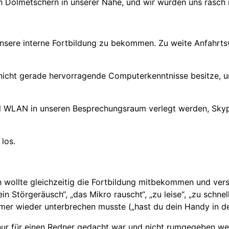
n Dolmetschern in unserer Nähe, und wir wurden uns rasch m
nsere interne Fortbildung zu bekommen. Zu weite Anfahrts
icht gerade hervorragende Computerkenntnisse besitze, un
l WLAN in unseren Besprechungsraum verlegt werden, Skype 
los.
h wollte gleichzeitig die Fortbildung mitbekommen und ver
ein Störgeräusch“, „das Mikro rauscht“, „zu leise“, „zu sch
mer wieder unterbrechen musste („hast du dein Handy in der
s nur für einen Redner gedacht war und nicht rumgegeben 