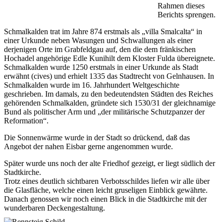
Rahmen dieses
Berichts sprengen.
Schmalkalden trat im Jahre 874 erstmals als „villa Smalcalta“ in
einer Urkunde neben Wasungen und Schwallungen als einer
derjenigen Orte im Grabfeldgau auf, den die dem fränkischen
Hochadel angehörige Edle Kunihilt dem Kloster Fulda übereignete.
Schmalkalden wurde 1250 erstmals in einer Urkunde als Stadt
erwähnt (cives) und erhielt 1335 das Stadtrecht von Gelnhausen. In
Schmalkalden wurde im 16. Jahrhundert Weltgeschichte
geschrieben. Im damals, zu den bedeutendsten Städten des Reiches
gehörenden Schmalkalden, gründete sich 1530/31 der gleichnamige
Bund als politischer Arm und „der militärische Schutzpanzer der
Reformation“.
Die Sonnenwärme wurde in der Stadt so drückend, daß das
Angebot der nahen Eisbar gerne angenommen wurde.
Später wurde uns noch der alte Friedhof gezeigt, er liegt südlich der
Stadtkirche.
Trotz eines deutlich sichtbaren Verbotsschildes liefen wir alle über
die Glasfläche, welche einen leicht gruseligen Einblick gewährte.
Danach genossen wir noch einen Blick in die Stadtkirche mit der
wunderbaren Deckengestaltung.