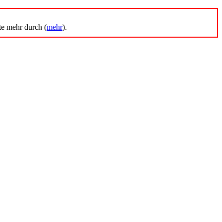
te mehr durch (
mehr
).