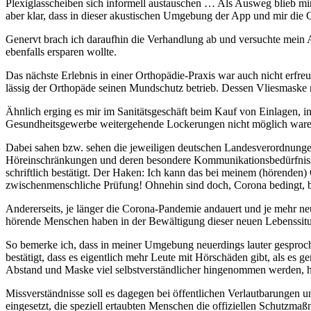
Plexiglasscheiben sich informell austauschen … Als Ausweg blieb mi
aber klar, dass in dieser akustischen Umgebung der App und mir die
Genervt brach ich daraufhin die Verhandlung ab und versuchte mein A
ebenfalls ersparen wollte.
Das nächste Erlebnis in einer Orthopädie-Praxis war auch nicht erfre
lässig der Orthopäde seinen Mundschutz betrieb. Dessen Vliesmaske r
Ähnlich erging es mir im Sanitätsgeschäft beim Kauf von Einlagen, 
Gesundheitsgewerbe weitergehende Lockerungen nicht möglich ware
Dabei sahen bzw. sehen die jeweiligen deutschen Landesverordnunge
Höreinschränkungen und deren besondere Kommunikationsbedürfnisse d
schriftlich bestätigt. Der Haken: Ich kann das bei meinem (hörenden)
zwischenmenschliche Prüfung! Ohnehin sind doch, Corona bedingt, bi
Andererseits, je länger die Corona-Pandemie andauert und je mehr neu
hörende Menschen haben in der Bewältigung dieser neuen Lebenssit
So bemerke ich, dass in meiner Umgebung neuerdings lauter gesproch
bestätigt, dass es eigentlich mehr Leute mit Hörschäden gibt, als es 
Abstand und Maske viel selbstverständlicher hingenommen werden, h
Missverständnisse soll es dagegen bei öffentlichen Verlautbarungen 
eingesetzt, die speziell ertaubten Menschen die offiziellen Schutzmaßn