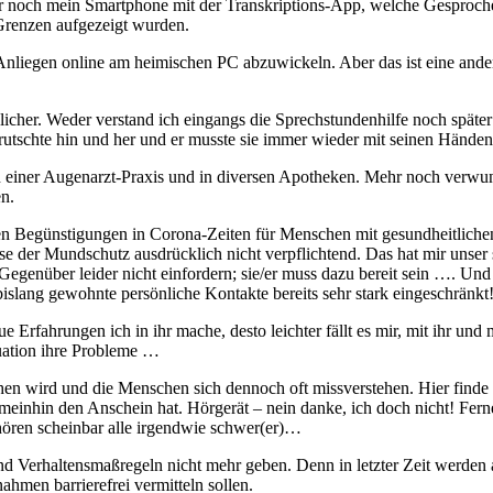
r noch mein Smartphone mit der Transkriptions-App, welche Gesprochen
 Grenzen aufgezeigt wurden.
nliegen online am heimischen PC abzuwickeln. Aber das ist eine andere,
ulicher. Weder verstand ich eingangs die Sprechstundenhilfe noch spät
utschte hin und her und er musste sie immer wieder mit seinen Händen
in einer Augenarzt-Praxis und in diversen Apotheken. Mehr noch verwu
n.
n Begünstigungen in Corona-Zeiten für Menschen mit gesundheitlichen
er Mundschutz ausdrücklich nicht verpflichtend. Das hat mir unser sc
 Gegenüber leider nicht einfordern; sie/er muss dazu bereit sein …. Und
slang gewohnte persönliche Kontakte bereits sehr stark eingeschränkt
e Erfahrungen ich in ihr mache, desto leichter fällt es mir, mit ihr 
uation ihre Probleme …
en wird und die Menschen sich dennoch oft missverstehen. Hier finde
gemeinhin den Anschein hat. Hörgerät – nein danke, ich doch nicht! Fer
ören scheinbar alle irgendwie schwer(er)…
und Verhaltensmaßregeln nicht mehr geben. Denn in letzter Zeit werden
ahmen barrierefrei vermitteln sollen.