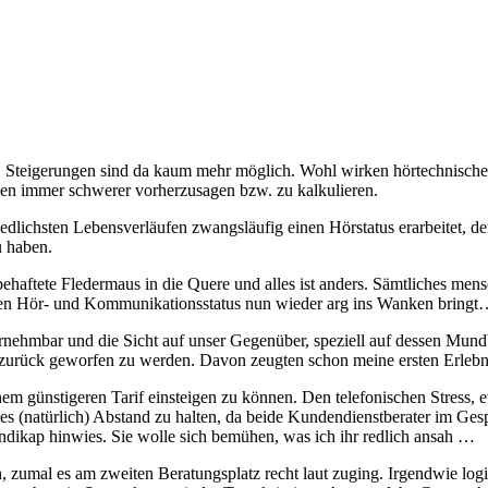
 Steigerungen sind da kaum mehr möglich. Wohl wirken hörtechnische 
en immer schwerer vorherzusagen bzw. zu kalkulieren.
hiedlichsten Lebensverläufen zwangsläufig einen Hörstatus erarbeitet, d
u haben.
aftete Fledermaus in die Quere und alles ist anders. Sämtliches mensch
igen Hör- und Kommunikationsstatus nun wieder arg ins Wanken bring
rnehmbar und die Sicht auf unser Gegenüber, speziell auf dessen Mund
 zurück geworfen zu werden. Davon zeugten schon meine ersten Erlebn
 günstigeren Tarif einsteigen zu können. Den telefonischen Stress, ew
t es (natürlich) Abstand zu halten, da beide Kundendienstberater im Ge
andikap hinwies. Sie wolle sich bemühen, was ich ihr redlich ansah …
n, zumal es am zweiten Beratungsplatz recht laut zuging. Irgendwie lo