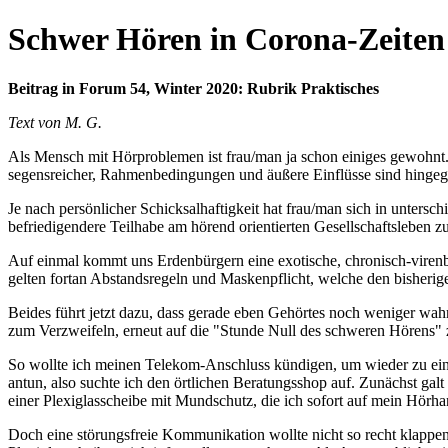
Schwer Hören in Corona-Zeiten
Beitrag in Forum 54, Winter 2020: Rubrik Praktisches
Text von M. G.
Als Mensch mit Hörproblemen ist frau/man ja schon einiges gewohnt.
segensreicher, Rahmenbedingungen und äußere Einflüsse sind hingeg
Je nach persönlicher Schicksalhaftigkeit hat frau/man sich in untersc
befriedigendere Teilhabe am hörend orientierten Gesellschaftsleben z
Auf einmal kommt uns Erdenbürgern eine exotische, chronisch-virenbeh
gelten fortan Abstandsregeln und Maskenpflicht, welche den bisher
Beides führt jetzt dazu, dass gerade eben Gehörtes noch weniger wah
zum Verzweifeln, erneut auf die "Stunde Null des schweren Hörens"
So wollte ich meinen Telekom-Anschluss kündigen, um wieder zu einem
antun, also suchte ich den örtlichen Beratungsshop auf. Zunächst gal
einer Plexiglasscheibe mit Mundschutz, die ich sofort auf mein Hörh
Doch eine störungsfreie Kommunikation wollte nicht so recht klappe