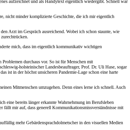
es aufzeichnet und als Handytext eigentlich wiedergibt. Schnell war
 nicht minder komplizierte Geschichte, die ich mir eigentlich
er den Arzt im Gespräch ausreichend. Wobei ich schon staunte, wie
 zurechtrücken.
nderte mich, dass im eigentlich kommunikativ wichtigen
 Problemen durchaus vor. So ist für Menschen mit
hleswig-holsteinischer Landesbeauftrager, Prof. Dr. Uli Hase, sogar
 das ist in der höchst unsicheren Pandemie-Lage schon eine harte
!
und meinen Mitmenschen umzugehen. Denn eines lerne ich schnell. Auch
 ich eine bereits länger erkannte Wahrnehmung im Berufsleben
ner fällt mir auf, dass generell Kommunikationsmissverständnisse mit
 auffällig mehr Gebärdensprachdolmetscher in den visuellen Medien