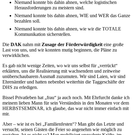
Niemand konnte bis dahin ahnen, welche logistischen
Herausforderungen zu meistern sind.
Niemand konnte bis dahin ahnen, WIE und WER das Ganze
bezahlen soll.
Niemand konnte bis dahin ahnen, wie wir die TOTALE
Kommunikation sicherstellen.
Die
DAK
nahm mit
Zusage der Förderwürdigkeit
eine große
Last von uns, und wir konnten mutig beginnen, die Pläne zu
verwirklichen.
Es gab nicht wenige Zeiten, wo wir uns selbst für „verrückt“
erklärten, uns die Realisierung mit wachsendem und zeitweise
unüberschaubarem Ausmaß zuzumuten. Wir sind Laien, wir sind
Ehrenämtler und hatten nebenbei weiterhin die Taggeschäfte der
DHS zu erledigen.
Bissel Privatleben hat „frau“ ja auch noch. Mit Ehrfurcht danke ich
meinem lieben Mann für sein Verständnis in den Monaten vor dem
HERBSTSEMINAR, ich glaube, das war nicht immer einfach mit
mir.
Aber – wie ist es bei „Familienfesten“? Man gibt das Letzte und
versucht, seinen Gästen die Feier so angenehm wie möglich zu
gestalten. Ist es nicht so? Man mobilisiert ungeahnte Kräfte, im