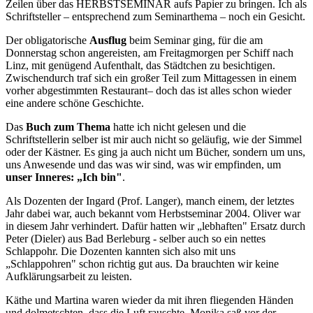
Zeilen über das HERBSTSEMINAR aufs Papier zu bringen. Ich als
Schriftsteller – entsprechend zum Seminarthema – noch ein Gesicht.
Der obligatorische
Ausflug
beim Seminar ging, für die am
Donnerstag schon angereisten, am Freitagmorgen per Schiff nach
Linz, mit genügend Aufenthalt, das Städtchen zu besichtigen.
Zwischendurch traf sich ein großer Teil zum Mittagessen in einem
vorher abgestimmten Restaurant– doch das ist alles schon wieder
eine andere schöne Geschichte.
Das
Buch zum Thema
hatte ich nicht gelesen und die
Schriftstellerin selber ist mir auch nicht so geläufig, wie der Simmel
oder der Kästner. Es ging ja auch nicht um Bücher, sondern um uns,
uns Anwesende und das was wir sind, was wir empfinden, um
unser Inneres: „Ich bin"
.
Als Dozenten der Ingard (Prof. Langer), manch einem, der letztes
Jahr dabei war, auch bekannt vom Herbstseminar 2004. Oliver war
in diesem Jahr verhindert. Dafür hatten wir „lebhaften" Ersatz durch
Peter (Dieler) aus Bad Berleburg - selber auch so ein nettes
Schlappohr. Die Dozenten kannten sich also mit uns
„Schlappohren" schon richtig gut aus. Da brauchten wir keine
Aufklärungsarbeit zu leisten.
Käthe und Martina waren wieder da mit ihren fliegenden Händen
und dolmetschten, dass die Luft rauschte. Monika saß vor der