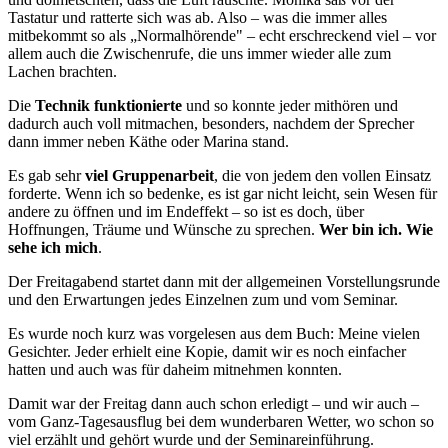
Tastatur und ratterte sich was ab. Also – was die immer alles
mitbekommt so als „Normalhörende" – echt erschreckend viel – vor
allem auch die Zwischenrufe, die uns immer wieder alle zum
Lachen brachten.
Die
Technik funktionierte
und so konnte jeder mithören und
dadurch auch voll mitmachen, besonders, nachdem der Sprecher
dann immer neben Käthe oder Marina stand.
Es gab sehr
viel Gruppenarbeit
, die von jedem den vollen Einsatz
forderte. Wenn ich so bedenke, es ist gar nicht leicht, sein Wesen für
andere zu öffnen und im Endeffekt – so ist es doch, über
Hoffnungen, Träume und Wünsche zu sprechen.
Wer bin ich. Wie
sehe ich mich
.
Der Freitagabend startet dann mit der allgemeinen Vorstellungsrunde
und den Erwartungen jedes Einzelnen zum und vom Seminar.
Es wurde noch kurz was vorgelesen aus dem Buch: Meine vielen
Gesichter. Jeder erhielt eine Kopie, damit wir es noch einfacher
hatten und auch was für daheim mitnehmen konnten.
Damit war der Freitag dann auch schon erledigt – und wir auch –
vom Ganz-Tagesausflug bei dem wunderbaren Wetter, wo schon so
viel erzählt und gehört wurde und der Seminareinführung.