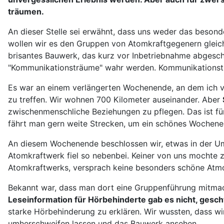
träumen.
An dieser Stelle sei erwähnt, dass uns weder das besond
wollen wir es den Gruppen von Atomkraftgegenern gleich
brisantes Bauwerk, das kurz vor Inbetriebnahme abgescha
"Kommunikationsträume" wahr werden. Kommunikationsträu
Es war an einem verlängerten Wochenende, an dem ich v
zu treffen. Wir wohnen 700 Kilometer auseinander. Aber
zwischenmenschliche Beziehungen zu pflegen. Das ist fü
fährt man gern weite Strecken, um ein schönes Wochenen
An diesem Wochenende beschlossen wir, etwas in der Umg
Atomkraftwerk fiel so nebenbei. Keiner von uns mochte zu
Atomkraftwerks, versprach keine besonders schöne Atmo
Bekannt war, dass man dort eine Gruppenführung mitmach
Leseinformation für Hörbehinderte gab es nicht, gesc
starke Hörbehinderung zu erklären. Wir wussten, dass wir
umherschweifen lassen und das Bauwerk ansehen.