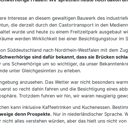
ere Interesse an diesem gewaltigen Bauwerk des industriel
tun, die derzeit durch den Castortransport in den Medien
ltet wurde und heute zu einem Freitzeitpark ausgebaut wir
me werden Wirklichkeit bei einer Besichtigungstour im Sc
on Süddeutschland nach Nordrhein-Westfalen mit dem Zug 
Schwerhörige sind dafür bekannt, dass sie Brücken schl
r uns Schwerhörige um so wichtiger, da unser Bekanntenkr
de unter Gleichgesinnten zu erleben.
ebung anzusehen. Das Wetter war nicht besonders warm, es
erst so recht dahin fahren und die Besichtigung eines abbru
sphäre. Trotzdem fuhren wir hin, wir waren neugierig gew
en kann inklusive Kaffeetrinken und Kuchenessen. Bestimm
hweige denn Prospekte.
Nur in niederländischer Sprache. W
 nicht alles verstehen würden, aber das hielt uns nicht vo