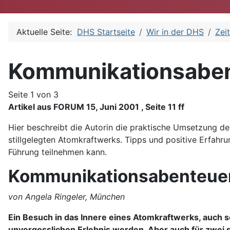
Aktuelle Seite:
DHS Startseite
Wir in der DHS
Zei
Kommunikationsabent
Seite 1 von 3
Artikel aus FORUM 15, Juni 2001 , Seite 11 ff
Hier beschreibt die Autorin die praktische Umsetzung d
stillgelegten Atomkraftwerks. Tipps und positive Erfahr
Führung teilnehmen kann.
Kommunikationsabenteuer 
von Angela Ringeler, München
Ein Besuch in das Innere eines Atomkraftwerks, auch s
unvergesslichen Erlebnis werden. Aber auch für zwei 