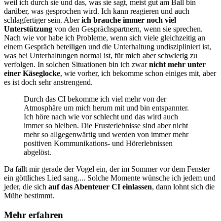
weil ich durch sie und das, was sie sagt, meist gut am Ball bin
darüber, was gesprochen wird. Ich kann reagieren und auch
schlagfertiger sein. Aber
ich brauche immer noch viel
Unterstützung
von den Gesprächspartnern, wenn sie sprechen.
Nach wie vor habe ich Probleme, wenn sich viele gleichzeitig an
einem Gespräch beteiligen und die Unterhaltung undiszipliniert ist,
was bei Unterhaltungen normal ist, für mich aber schwierig zu
verfolgen. In solchen Situationen bin ich zwar
nicht mehr unter
einer Käseglocke
, wie vorher, ich bekomme schon einiges mit, aber
es ist doch sehr anstrengend.
Durch das CI bekomme ich viel mehr von der
Atmosphäre um mich herum mit und bin entspannter.
Ich höre nach wie vor schlecht und das wird auch
immer so bleiben. Die Frusterlebnisse sind aber nicht
mehr so allgegenwärtig und werden von immer mehr
positiven Kommunikations- und Hörerlebnissen
abgelöst.
Da fällt mir gerade der Vogel ein, der im Sommer vor dem Fenster
ein göttliches Lied sang.... Solche Momente wünsche ich jedem und
jeder, die sich
auf das Abenteuer CI einlassen
, dann lohnt sich die
Mühe bestimmt.
Mehr erfahren