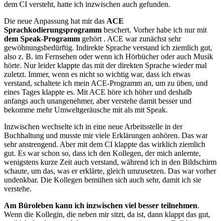
dem CI versteht, hatte ich inzwischen auch gefunden.
Die neue Anpassung hat mir das
ACE
Sprachkodierungsprogramm
beschert. Vorher habe ich nur mit
dem Speak-Programm
gehört . ACE war zunächst sehr
gewöhnungsbedürftig. Indirekte Sprache verstand ich ziemlich gut,
also z. B. im Fernsehen oder wenn ich Hörbücher oder auch Musik
hörte. Nur leider klappte das mit der direkten Sprache wieder mal
zuletzt. Immer, wenn es nicht so wichtig war, dass ich etwas
verstand, schaltete ich mein ACE-Programm an, um zu üben, und
eines Tages klappte es. Mit ACE höre ich höher und deshalb
anfangs auch unangenehmer, aber verstehe damit besser und
bekomme mehr Umweltgeräusche mit als mit Speak.
Inzwischen wechselte ich in eine neue Arbeitsstelle in der
Buchhaltung und musste mir viele Erklärungen anhören. Das war
sehr anstrengend. Aber mit dem CI klappte das wirklich ziemlich
gut. Es war schon so, dass ich den Kollegen, der mich anlernte,
wenigstens kurze Zeit auch verstand, während ich in den Bildschirm
schaute, um das, was er erklärte, gleich umzusetzen. Das war vorher
undenkbar. Die Kollegen bemühen sich auch sehr, damit ich sie
verstehe.
Am Büroleben kann ich inzwischen viel besser teilnehmen
.
Wenn die Kollegin, die neben mir sitzt, da ist, dann klappt das gut,