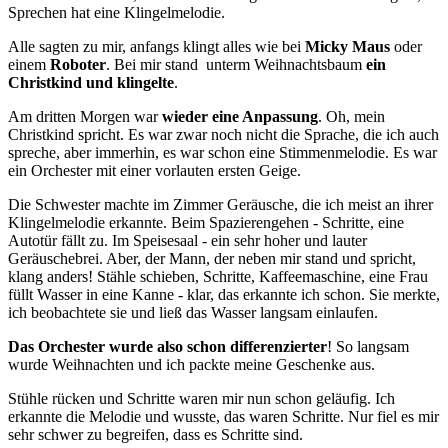
Sprechen hat eine Klingelmelodie.
Alle sagten zu mir, anfangs klingt alles wie bei
Micky Maus
oder
einem
Roboter
. Bei mir stand unterm Weihnachtsbaum
ein
Christkind und klingelte
.
Am dritten Morgen war
wieder eine Anpassung
. Oh, mein
Christkind spricht. Es war zwar noch nicht die Sprache, die ich auch
spreche, aber immerhin, es war schon eine Stimmenmelodie. Es war
ein Orchester mit einer vorlauten ersten Geige.
Die Schwester machte im Zimmer Geräusche, die ich meist an ihrer
Klingelmelodie erkannte. Beim Spazierengehen - Schritte, eine
Autotür fällt zu. Im Speisesaal - ein sehr hoher und lauter
Geräuschebrei. Aber, der Mann, der neben mir stand und spricht,
klang anders! Stähle schieben, Schritte, Kaffeemaschine, eine Frau
füllt Wasser in eine Kanne - klar, das erkannte ich schon. Sie merkte,
ich beobachtete sie und ließ das Wasser langsam einlaufen.
Das Orchester wurde also schon differenzierter
! So langsam
wurde Weihnachten und ich packte meine Geschenke aus.
Stühle rücken und Schritte waren mir nun schon geläufig. Ich
erkannte die Melodie und wusste, das waren Schritte. Nur fiel es mir
sehr schwer zu begreifen, dass es Schritte sind.