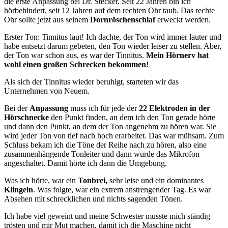
die erste Anpassung bei Dr. Stecker. Seit 22 Jahren bin ich
hörbehindert, seit 12 Jahren auf dem rechten Ohr taub. Das rechte
Ohr sollte jetzt aus seinem
Dornröschenschlaf
erweckt werden.
Erster Ton: Tinnitus laut! Ich dachte, der Ton wird immer lauter und
habe entsetzt darum gebeten, den Ton wieder leiser zu stellen. Aber,
der Ton war schon aus, es war der Tinnitus.
Mein Hörnerv hat
wohl einen großen Schrecken bekommen!
Als sich der Tinnitus wieder beruhigt, starteten wir das
Unternehmen von Neuem.
Bei der
Anpassung
muss ich für jede der
22 Elektroden in der
Hörschnecke
den Punkt finden, an dem ich den Ton gerade hörte
und dann den Punkt, an dem der Ton angenehm zu hören war. Sie
wird jeder Ton von tief nach hoch erarbeitet. Das war mühsam. Zum
Schluss bekam ich die Töne der Reihe nach zu hören, also eine
zusammenhängende Tonleiter und dann wurde das Mikrofon
angeschaltet. Damit hörte ich dann die Umgebung.
Was ich hörte, war ein
Tonbrei,
sehr leise und ein dominantes
Klingeln
. Was folgte, war ein extrem anstrengender Tag. Es war
Absehen mit schrecklichen und nichts sagenden Tönen.
Ich habe viel geweint und meine Schwester musste mich ständig
trösten und mir Mut machen, damit ich die Maschine nicht