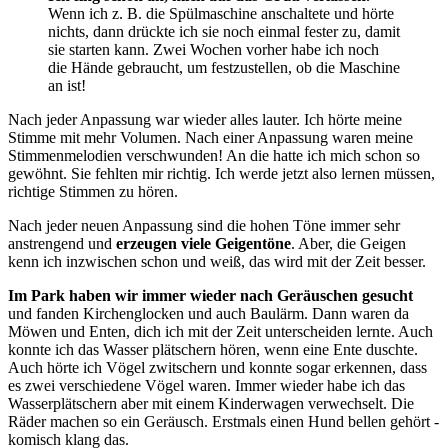
Wenn ich z. B. die Spülmaschine anschaltete und hörte
nichts, dann drückte ich sie noch einmal fester zu, damit
sie starten kann. Zwei Wochen vorher habe ich noch
die Hände gebraucht, um festzustellen, ob die Maschine
an ist!
Nach jeder Anpassung war wieder alles lauter. Ich hörte meine
Stimme mit mehr Volumen. Nach einer Anpassung waren meine
Stimmenmelodien verschwunden! An die hatte ich mich schon so
gewöhnt. Sie fehlten mir richtig. Ich werde jetzt also lernen müssen,
richtige Stimmen zu hören.
Nach jeder neuen Anpassung sind die hohen Töne immer sehr
anstrengend und
erzeugen viele Geigentöne
. Aber, die Geigen
kenn ich inzwischen schon und weiß, das wird mit der Zeit besser.
Im Park haben wir immer wieder nach Geräuschen gesucht
und fanden Kirchenglocken und auch Baulärm. Dann waren da
Möwen und Enten, dich ich mit der Zeit unterscheiden lernte. Auch
konnte ich das Wasser plätschern hören, wenn eine Ente duschte.
Auch hörte ich Vögel zwitschern und konnte sogar erkennen, dass
es zwei verschiedene Vögel waren. Immer wieder habe ich das
Wasserplätschern aber mit einem Kinderwagen verwechselt. Die
Räder machen so ein Geräusch. Erstmals einen Hund bellen gehört -
komisch klang das.