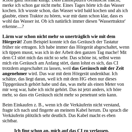
merke ich schon gar nicht mehr. Eines Tages hörte ich das Wasser
kochen. Ich wusste schon, das Wasser wird bald kochen und als ich
glaubte, einen Traktor zu hören, war mir dann schon klar, dass es
wohl das Wasser ist. Ob ich natürlich immer diesen 'Wassertraktor'
erkenne....?
Lärm war schon nicht mehr so unerträglich wie mit dem
Hörgerät
! Zum Beispiel konnte ich das Geräusch der Tastatur
früher nie ertragen. Ich habe immer das Hörgerät abgeschaltet, wenn
ich tippen musst, was ich in der Arbeit den ganzen Tag mache! Mit
dem CI stört mich das nicht so sehr. Das schöne ist, selbst wenn
mich ein Geräusch am Anfang stört, dann lohnt es sich, das CI
trotzdem angeschaltet zu lassen, weil
das Geräusch mit der Zeit
angenehmer
wird. Das war mit dem Hörgerät undenkbar. Ich
schätze, das liegt daran, weil ich mit dem HG eben nur dieses
Tippgeräusch gehört habe und das, was mehr als einen Meter von
mir weg war, habe ich nicht gehört. Das ist jetzt anders, ich höre
mehr, so dass ein Geräusch nicht mehr so penetrant sein kann.
Beim Einkaufen z. B., wenn ich die Verkäuferin nicht verstand,
fragte ich nach und fingerte an meinem Kabel herum. Da sprach die
Verkäuferin plötzlich sehr deutlich. Das Kabel macht es eben
sichtbar.
Ich fing schon an, mich auf das CI zu verlassen.