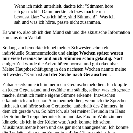
Wenn ich mich unterhielt, dachte ich: "Stimmen höre
ich gar nicht". Dann merkte ich bzw. machte mir
bewusst klar: "was ich höre, sind Stimmen!". Was ich
sah und was ich hörte, passte nicht zusammen.
Es war so, also ob ich den Mund sah und die akustische Information
kam aus dem Weltall.
So langsam bemerkte ich bei meiner Schwester schon ein
individuelle Stimmenmelodie und
einige Wochen später waren
mir viele Geräusche und auch Stimmen schon geläufig.
Nach
einiger Zeit wurde die Art zu hören normal und gut erkennbar.
Meine Hauptbeschäftigung in den nächsten Wochen nannte meine
Schwester: "Karin ist
auf der Suche nach Geräuschen
".
Zuhause erkannte ich immer mehr Geräuschemelodien. Ich klopfte
an jeden Gegenstand und erzählte mir ständig selber, was ich gerade
mache, damit ich meine eigene Stimme erkenne. Inzwischen
erkannte ich auch schon Stimmenmelodien, wenn ich die Sprecher
nicht sah und hörte schon Geräusche, außerhalb des Zimmers, in
dem ich gerade war. So hört ich, als bei meiner Freundin im Haus
der Sohn die Treppe herunter kam und das Fax im Wohnzimmer
klingele, als ich in der Küche war. Auch konnte ich schon
Musikinstrumente hören und das gar nicht unangenehm. Ich konnte
die Tonleiter, die meine Freundin auf der Gitarre spielte, klar