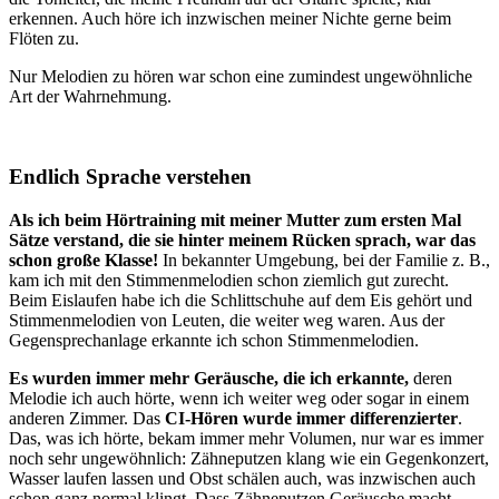
erkennen. Auch höre ich inzwischen meiner Nichte gerne beim
Flöten zu.
Nur Melodien zu hören war schon eine zumindest ungewöhnliche
Art der Wahrnehmung.
Endlich Sprache verstehen
Als ich beim Hörtraining mit meiner Mutter zum ersten Mal
Sätze verstand, die sie hinter meinem Rücken sprach, war das
schon große Klasse!
In bekannter Umgebung, bei der Familie z. B.,
kam ich mit den Stimmenmelodien schon ziemlich gut zurecht.
Beim Eislaufen habe ich die Schlittschuhe auf dem Eis gehört und
Stimmenmelodien von Leuten, die weiter weg waren. Aus der
Gegensprechanlage erkannte ich schon Stimmenmelodien.
Es wurden immer mehr Geräusche, die ich erkannte,
deren
Melodie ich auch hörte, wenn ich weiter weg oder sogar in einem
anderen Zimmer. Das
CI-Hören wurde immer differenzierter
.
Das, was ich hörte, bekam immer mehr Volumen, nur war es immer
noch sehr ungewöhnlich: Zähneputzen klang wie ein Gegenkonzert,
Wasser laufen lassen und Obst schälen auch, was inzwischen auch
schon ganz normal klingt. Dass Zähneputzen Geräusche macht,